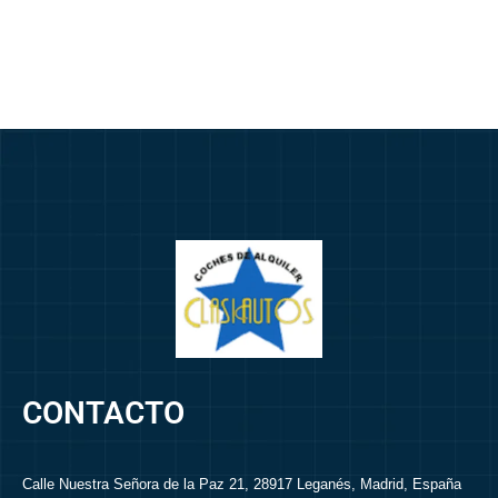
m
ú
l
t
i
p
l
e
s
*
CONTACTO
Calle Nuestra Señora de la Paz 21, 28917 Leganés, Madrid, España