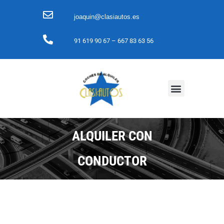
joaquin@clasiautos.es
91 619 90 67
– 667 83 63 56
ALQUILER CON
CONDUCTOR