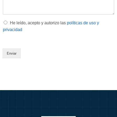
s
*
a
j
e
*
O
He leído, acepto y autorizo las
políticas de uso y
p
privacidad
c
i
o
n
e
Enviar
s
m
ú
l
t
i
p
l
e
s
*