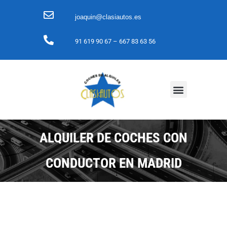
joaquin@clasiautos.es
91 619 90 67
– 667 83 63 56
ALQUILER DE COCHES CON
CONDUCTOR EN MADRID