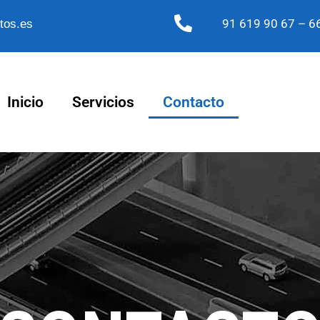
91 619 90 67
– 66
tos.es
Inicio
Servicios
Contacto