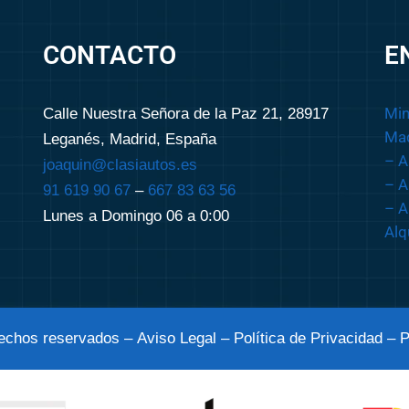
CONTACTO
E
Min
Calle Nuestra Señora de la Paz 21, 28917
Mad
Leganés, Madrid, España
– A
joaquin@clasiautos.es
– A
91 619 90 67
–
667 83 63 56
– A
Lunes a Domingo 06 a 0:00
Alq
rechos reservados –
Aviso Legal
– Política de Privacidad
– P