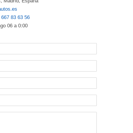
, Madrid, España
autos.es
–
667 83 63 56
go 06 a 0:00