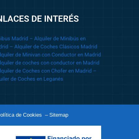
NLACES DE INTERÉS
ibus Madrid
– Alquiler de Minibús en
rid
– Alquiler de Coches Clásicos Madrid
lquiler de Minivan con Conductor en Madrid
lquiler de coches con conductor en Madrid
lquiler de Coches con Chofer en Madrid
–
uiler de Coches en Leganés
olítica de Cookies
– Sitemap