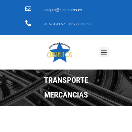
joaquin@clasiautos.es
91 619 90 67
– 667 83 63 56
TRANSPORTE
MERCANCIAS