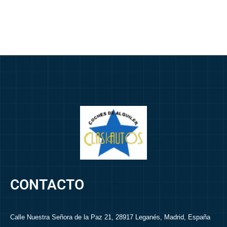
m
ú
l
t
i
p
l
e
s
*
CONTACTO
Calle Nuestra Señora de la Paz 21, 28917 Leganés, Madrid, España