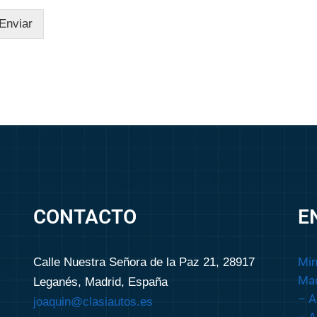
Enviar
CONTACTO
E
Min
Calle Nuestra Señora de la Paz 21, 28917
Mad
Leganés, Madrid, España
– A
joaquin@clasiautos.es