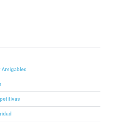
y Amigables
n
petitivas
ridad