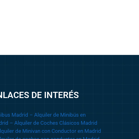
NLACES DE INTERÉS
ibus Madrid
– Alquiler de Minibús en
rid
– Alquiler de Coches Clásicos Madrid
lquiler de Minivan con Conductor en Madrid