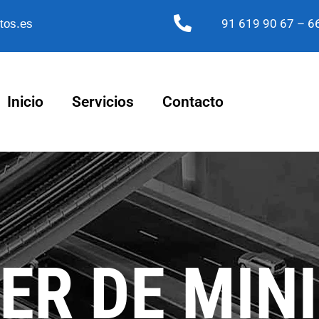
91 619 90 67
– 66
tos.es
Inicio
Servicios
Contacto
ER DE MIN