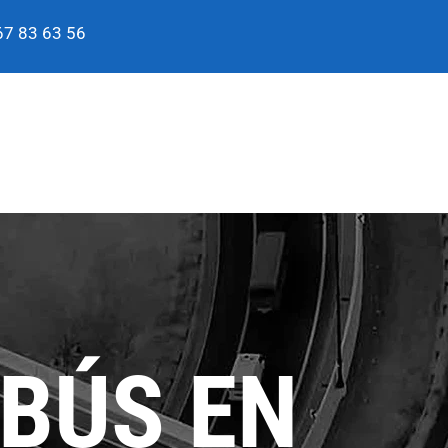
7 83 63 56
IBÚS EN