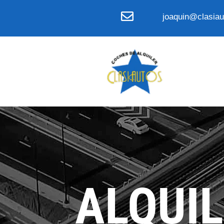
joaquin@clasiau
ALQUIL